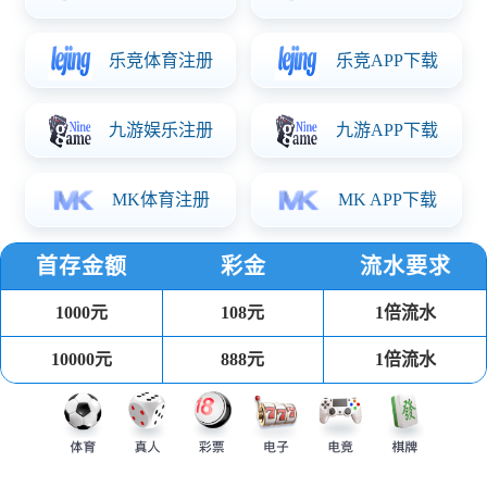
首页
体育动态
正文
随着2025/26赛季德甲联赛的硝烟逐渐散去，各支俱乐部已
马不停蹄地将目光投向下一个周期的备战。2026/27赛季的
季前赛程规划，正成为各大豪门与中坚力量的工作重心。从
传统的阿尔卑斯山训练营，到跨越时区的商业巡回赛，再到
与低级别球队的经典友谊赛，德甲球队正通过精心设计的赛
程，为长达十个月的新赛季积蓄能量、磨合阵容，并拓展全
球影响力。