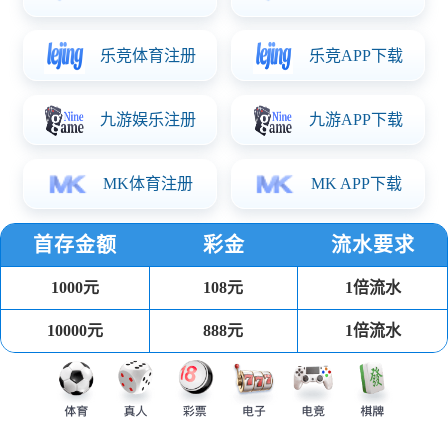
首页
体育动态
正文
韩国女排界近日迎来重大变动，主教练斯泰因·伯南特在执教
仅一年半后于奥运资格赛前突然宣布辞职，引发广泛关注。
这位荷兰名帅的离去，正值韩国女排核心金软景宣布2024年
将是其国家队生涯的最后一搏，球队在亚运会和奥运资格赛
的双重压力下，面临群龙无首的困境。谁来掌舵这支处于新
老交替关键期的队伍，成为韩国排坛和球迷热议的焦点。